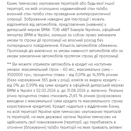
Крим, тимчасово окупованих територій або будь-якої іншої
території, на якій оголошено надзвичайний стан та/або
воєнний стан та/або стан проведення антитерористичної
операції. Зображення наведені для ілюстрації і можуть
відрізнятися від автомобілів, представлених (наявних) у
дилерській мережі BMW. ТОВ «АВТ Баварія Україна», офіційний
імпортер BMW в Україні, залишає за собою право змінювати
умови та строки дії пропозиції на власний розсуд без
попереднього повідомлення. Кількість автомобілів обмежена.
Пропозиція діє виключно за умови наявності автомобілів або за
умови замовлення автомобілів протягом строку дії пропозиції.
** Ви можете отримати автомобіль в кредит на наступних
умовах: максимальний строк – 60 міс., максимальна сума –
3500000 грн., процентна ставка – від 0,01% до 14,99% річних
(база нарахування 365 днів у році), комісія за видачу кредиту –
від 0% до 0,99% від суми кредиту в офіційній дилерській мережі
BMW в Україні з 02.03.2026 р. до 31.08.2026 р. включно. Реальна
річна процентна ставка становить 21,65 % річних (розрахована
виходячи з максимальної суми кредиту та максимального строку
користування кредитом). Кредит надається у відділеннях Банку,
на всій території України крім тимчасово окупованих територій
та територій, на яких державні органи України тимчасово не
здійснюють свої повноваження (території, що перебувають в
оточенні (блокуванні) та/або території на яких тривають активні