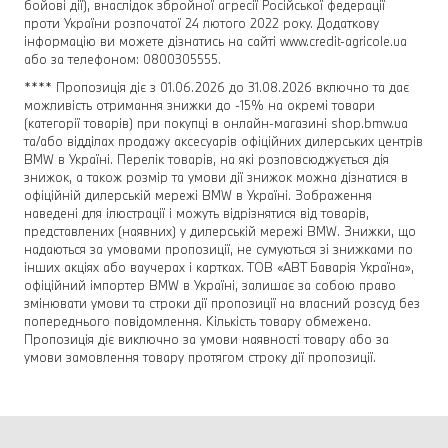
бойові дії), внаслідок збройної агресії Російської федерації
проти України розпочатої 24 лютого 2022 року. Додаткову
інформацію ви можете дізнатись на сайті www.credit-agricole.ua
або за телефоном: 0800305555.
**** Пропозиція діє з 01.06.2026 до 31.08.2026 включно та дає
можливість отримання знижки до -15% на окремі товари
(категорії товарів) при покупці в онлайн-магазині shop.bmw.ua
та/або відділах продажу аксесуарів офіційних дилерських центрів
BMW в Україні. Перелік товарів, на які розповсюджується дія
знижок, а також розмір та умови дії знижок можна дізнатися в
офіційній дилерській мережі BMW в Україні. Зображення
наведені для ілюстрації і можуть відрізнятися від товарів,
представлених (наявних) у дилерській мережі BMW. Знижки, що
надаються за умовами пропозиції, не сумуються зі знижками по
інших акціях або ваучерах і картках. ТОВ «АВТ Баварія Україна»,
офіційний імпортер BMW в Україні, залишає за собою право
змінювати умови та строки дії пропозиції на власний розсуд без
попереднього повідомлення. Кількість товару обмежена.
Пропозиція діє виключно за умови наявності товару або за
умови замовлення товару протягом строку дії пропозиції.