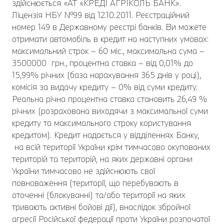
здійснюється «АТ «КРЕДІ АГРІКОЛЬ БАНК».
Ліцензія НБУ №99 від 12.10.2011. Реєстраційний
номер 149 в Державному реєстрі банків. Ви можете
отримати автомобіль в кредит на наступних умовах:
максимальний строк – 60 міс., максимальна сума –
3500000 грн., процентна ставка – від 0,01% до
15,99% річних (база нарахування 365 днів у році),
комісія за видачу кредиту – 0% від суми кредиту.
Реальна річна процентна ставка становить 26,49 %
річних (розрахована виходячи з максимальної суми
кредиту та максимального строку користування
кредитом). Кредит надається у відділеннях Банку,
на всій території України крім тимчасово окупованих
територій та територій, на яких державні органи
України тимчасово не здійснюють свої
повноваження (території, що перебувають в
оточенні (блокуванні) та/або території на яких
тривають активні бойові дії), внаслідок збройної
агресії Російської федерації проти України розпочатої