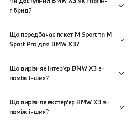
Чи доступний BMW X3 як плагін-
гібрид?
Що передбачає пакет M Sport та M
Sport Pro для BMW X3?
Що вирізняє інтер'єр BMW X3 з-
поміж інших?
Що вирізняє екстер'єр BMW X3 з-
поміж інших?