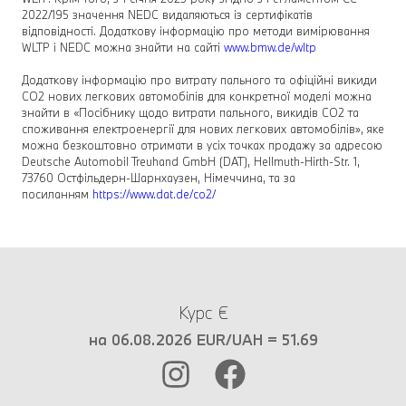
2022/195 значення NEDC видаляються із сертифікатів
відповідності. Додаткову інформацію про методи вимірювання
WLTP і NEDC можна знайти на сайті
www.bmw.de/wltp
Додаткову інформацію про витрату пального та офіційні викиди
CO2 нових легкових автомобілів для конкретної моделі можна
знайти в «Посібнику щодо витрати пального, викидів CO2 та
споживання електроенергії для нових легкових автомобілів», яке
можна безкоштовно отримати в усіх точках продажу за адресою
Deutsche Automobil Treuhand GmbH (DAT), Hellmuth-Hirth-Str. 1,
73760 Остфільдерн-Шарнхаузен, Німеччина, та за
посиланням
https://www.dat.de/co2/
Курс €
на 06.08.2026 EUR/UAH = 51.69