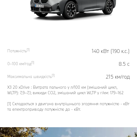
[1]
140 кВт (190 к.с.)
Потужність
[1]
8.5 с
0–100 км/год
[1]
215 км/год
Максимальна швидкість
X3 20 xDrive : Витрата пального у л/100 км (змішаний цикл,
WLTP): 7,9–7,1; викиди CO2, змішаний цикл WLTP у г/км: 179–162
[1] Складається з двигуна внутрішнього згоряння потужністю - кВт
та електроприводу потужністю до - кВт.