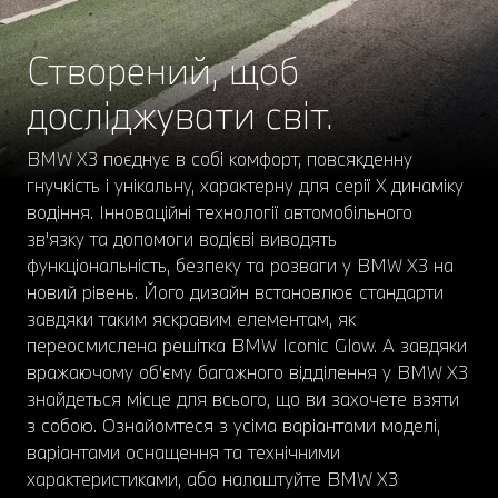
Створений, щоб
досліджувати світ.
BMW X3 поєднує в собі комфорт, повсякденну
гнучкість і унікальну, характерну для серії X динаміку
водіння. Інноваційні технології автомобільного
зв'язку та допомоги водієві виводять
функціональність, безпеку та розваги у BMW X3 на
новий рівень. Його дизайн встановлює стандарти
завдяки таким яскравим елементам, як
переосмислена решітка BMW Iconic Glow. А завдяки
вражаючому об'єму багажного відділення у BMW X3
знайдеться місце для всього, що ви захочете взяти
з собою. Ознайомтеся з усіма варіантами моделі,
варіантами оснащення та технічними
характеристиками, або налаштуйте BMW X3