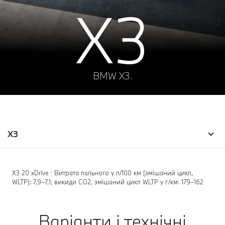
X3
BMW X3.
X3
X3 20 xDrive : Витрата пального у л/100 км (змішаний цикл,
WLTP): 7,9–7,1; викиди CO2, змішаний цикл WLTP у г/км: 179–162
Варіанти і технічні