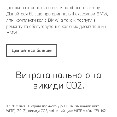
Ідеальна готовність до весняно-літнього сезону.
Дізнайтеся більше про оригінальні аксесуари BMW,
літні комплекти коліс BMW, а також послуги з
ремонту та обслуговування колісних дисків та шин
BMW.
Дізнайтеся більше
Витрата пального та
викиди CO2.
X3 20 xDrive : Витрата пального у л/100 км (змішаний цикл,
WLTP): 7,9–7,1; викиди CO2, змішаний цикл WLTP у г/км: 179–162