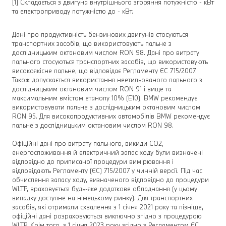
[1] Складається з двигуна внутрішнього згоряння потужністю - кВт
та електроприводу потужністю до - кВт.
Дані про продуктивність бензинових двигунів стосуються
транспортних засобів, що використовують пальне з
дослідницьким октановим числом RON 98. Дані про витрату
пального стосуються транспортних засобів, що використовують
високоякісне пальне, що відповідає Регламенту ЄС 715/2007.
Також допускається використання неетильованого пального з
дослідницьким октановим числом RON 91 і вище та
максимальним вмістом етанолу 10% (E10). BMW рекомендує
використовувати пальне з дослідницьким октановим числом
RON 95. Для високопродуктивних автомобілів BMW рекомендує
пальне з дослідницьким октановим числом RON 98.
Офіційні дані про витрату пального, викиди CO2,
енергоспоживання й електричний запас ходу були визначені
відповідно до приписаної процедури вимірювання і
відповідають Регламенту (ЄС) 715/2007 у чинній версії. Під час
обчислення запасу ходу, визначеного відповідно до процедури
WLTP, враховується будь-яке додаткове обладнання (у цьому
випадку доступне на німецькому ринку). Для транспортних
засобів, які отримали схвалення з 1 січня 2021 року та пізніше,
офіційні дані розраховуються виключно згідно з процедурою
WLTP. Крім того, з 1 січня 2023 року згідно з Регламентом ЄС