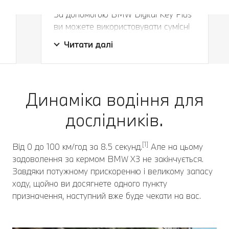
За допомогою BMW Digital Key Plus
ви можете використовувати сумісні
Більше, ніж просто ключ.
мобільні пристрої як ключі від
Читати далі
а
автомобіля. Ви також можете
поділитися цифровим ключем з
п'ятьма особами. Як тільки ви
наближаєтеся до свого BMW, він
Динаміка водіння для
автоматично відчиняється,
створюючи світлову проекцію.
дослідників.
[1]
Від 0 до 100 км/год за 8.5 секунд.
Але на цьому
задоволення за кермом BMW X3 не закінчується.
Завдяки потужному прискоренню і великому запасу
ходу, щойно ви досягнете одного пункту
призначення, наступний вже буде чекати на вас.