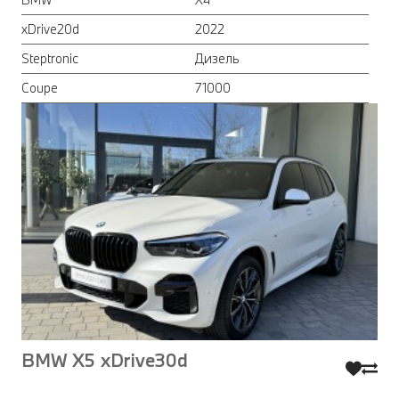
xDrive20d
2022
Steptronic
Дизель
Coupe
71000
BMW X5 xDrive30d