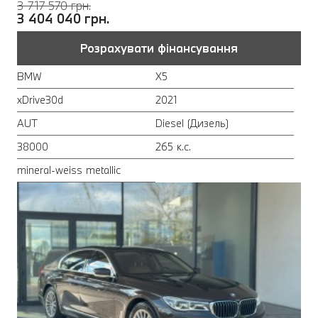
3 717 570 грн.
3 404 040 грн.
Розрахувати фінансування
BMW
X5
xDrive30d
2021
AUT
Diesel (Дизель)
38000
265 к.с.
mineral-weiss metallic