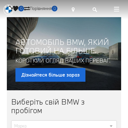
0
Порівняння
0
АВТОМОБІЛЬ BMW, ЯКИЙ
ГОТОВИЙ НА БІЛЬШЕ.
КОРОТКИЙ ОГЛЯД ВАШИХ ПЕРЕВАГ.
Дізнайтеся більше зараз
Виберіть свій BMW з
пробігом