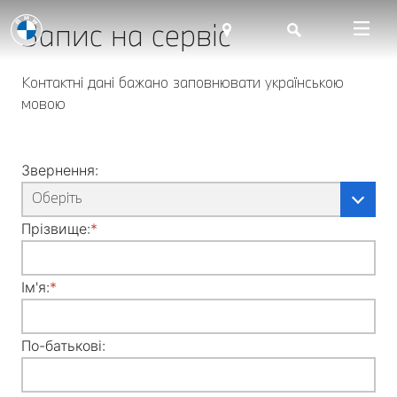
Запис на сервіс
Контактні
дані
бажано
заповнювати
українською
мовою
Звернення:
Оберіть
Прізвище:
Ім'я:
По-батькові: