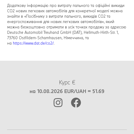
Додаткову інформацію про витрату пального та офіційні викиди
CO2 нових легкових автомобілів для конкретної моделі можна
знайти в «Посібнику з витрати пального, викидів CO2 та
енергоспоживання для нових легкових автомобілів», який
можна безкоштовно отримати в усіх точках продажу за адресою
Deutsche Automobil Treuhand GmbH (DAT), Hellmuth-Hirth-Str. 1,
73760 Ostfildern-Scharnhausen, Німеччина, та
на
https://www.dat.de/co2/
.
Курс €
на 10.08.2026 EUR/UAH = 51.69