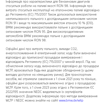
Інформація про характеристики для бензинових двигунів
стосується роботи на паливі якості RON 98. Інформація про
витрату стосується експлуатації на еталонному паливі відповідно
до Регламенту (ЄС) 715/2007. Також допускається використання
неетильованого пального з дослідницьким октановим числом
RON 91 і вище та максимальним вмістом етанолу 10 % (E10).
BMW рекомендує використовувати пальне з дослідницьким
октановим числом RON 95. Для високопродуктивних
автомобілів BMW рекомендує пальне з дослідницьким
октановим числом RON 98.
Офіційні дані про витрату пального, викиди CO2,
енергоспоживання й електричний запас ходу були визначені
відповідно до приписаної процедури вимірювання і
відповідають Регламенту (ЄС) 715/2007 у чинній версії. Під час
обчислення запасу ходу, визначеного відповідно до процедури
WLTP, враховується будь-яке додаткове обладнання (у цьому
випадку доступне на німецькому ринку). Для транспортних
засобів, які отримали схвалення з 1 січня 2021 року та пізніше,
офіційні дані розраховуються виключно згідно з процедурою
WLTP. Крім того, з 1 січня 2023 року згідно з Регламентом ЄС
2022/195 значення NEDC видаляються із сертифікатів
відповідності. Додаткову інформацію про методи вимірювання
WLTP і NEDC можна знайти на сайті
www.bmw.de/wltp