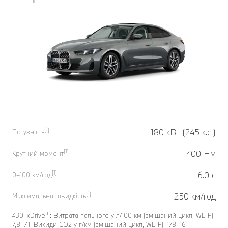
[1]
180 кВт (245 к.с.)
Потужність
[1]
400 Нм
Крутний момент
[1]
6.0 с
0–100 км/год
[1]
250 км/год
Максимальна швидкість
[1]
430i xDrive
: Витрата пального у л/100 км (змішаний цикл, WLTP):
7,8–7,1; Викиди CO2 у г/км (змішаний цикл, WLTP): 178–161