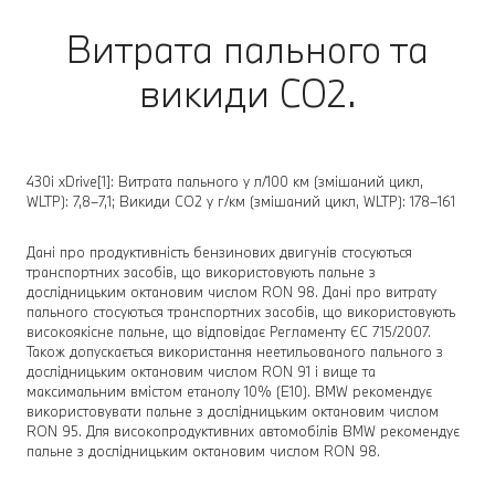
Витрата пального та
викиди CO2.
430i xDrive[1]: Витрата пального у л/100 км (змішаний цикл,
WLTP): 7,8–7,1; Викиди CO2 у г/км (змішаний цикл, WLTP): 178–161
Дані про продуктивність бензинових двигунів стосуються
транспортних засобів, що використовують пальне з
дослідницьким октановим числом RON 98. Дані про витрату
пального стосуються транспортних засобів, що використовують
високоякісне пальне, що відповідає Регламенту ЄС 715/2007.
Також допускається використання неетильованого пального з
дослідницьким октановим числом RON 91 і вище та
максимальним вмістом етанолу 10% (E10). BMW рекомендує
використовувати пальне з дослідницьким октановим числом
RON 95. Для високопродуктивних автомобілів BMW рекомендує
пальне з дослідницьким октановим числом RON 98.