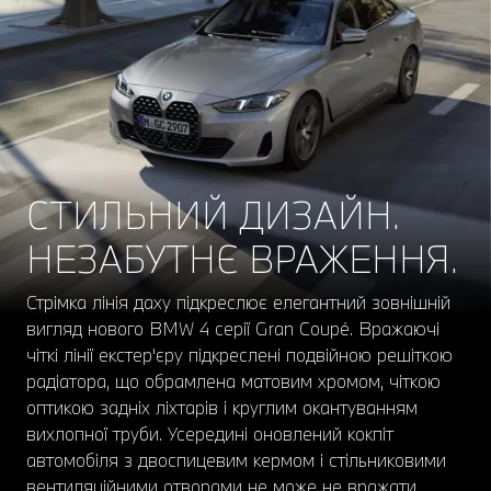
СТИЛЬНИЙ ДИЗАЙН.
НЕЗАБУТНЄ ВРАЖЕННЯ.
Стрімка лінія даху підкреслює елегантний зовнішній
вигляд нового BMW 4 серії Gran Coupé. Вражаючі
чіткі лінії екстер'єру підкреслені подвійною решіткою
радіатора, що обрамлена матовим хромом, чіткою
оптикою задніх ліхтарів і круглим окантуванням
вихлопної труби. Усередині оновлений кокпіт
автомобіля з двоспицевим кермом і стільниковими
вентиляційними отворами не може не вражати.