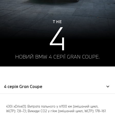
4
THE
НОВИЙ BMW 4 СЕРІЇ GRAN COUPE.
4 серія Gran Coupe
430i xDrive[1]: Витрата пального у л/100 км (змішаний цикл,
WLTP): 7,8–7,1; Викиди CO2 у г/км (змішаний цикл, WLTP): 178–161