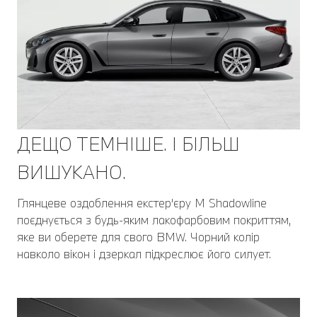
ДЕЩО ТЕМНІШЕ. І БІЛЬШ
ВИШУКАНО.
Глянцеве оздоблення екстер'єру M Shadowline
поєднується з будь-яким лакофарбовим покриттям,
яке ви оберете для свого BMW. Чорний колір
навколо вікон і дзеркал підкреслює його силует.