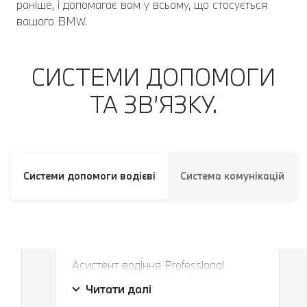
раніше, і допомагає вам у всьому, що стосується
вашого BMW.
СИСТЕМИ ДОПОМОГИ
ТА ЗВ’ЯЗКУ.
Системи допомоги водієві
Система комунікацій
Завжди в правильній смузі і на
правильній дистанції.
Асистент водіння Professional
Завжди в правильній смузі і на
безпечно утримує ваш автомобіль у
Читати далі
правильній дистанції.
власній смузі руху та на потрібній