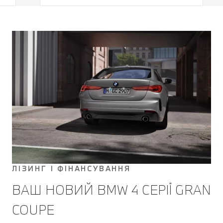
відстані на швидкості до 210 км/год.
Це дуже важлива перевага,
особливо в умовах
перевантаженого трафіку. В
екстрених випадках ваш BMW
загальмує до повної зупинки та
автоматично продовжить рух.
ЛІЗИНГ І ФІНАНСУВАННЯ
ВАШ НОВИЙ BMW 4 СЕРІЇ GRAN
COUPE