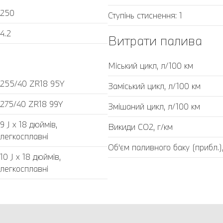
250
Ступінь стиснення: 1
4.2
Витрати палива
Міський цикл, л/100 км
255/40 ZR18 95Y
Заміський цикл, л/100 км
275/40 ZR18 99Y
Змішаний цикл, л/100 км
9 J x 18 дюймів,
Викиди CO2, г/км
легкосплавні
Об'єм паливного баку (прибл.),
10 J x 18 дюймів,
легкосплавні