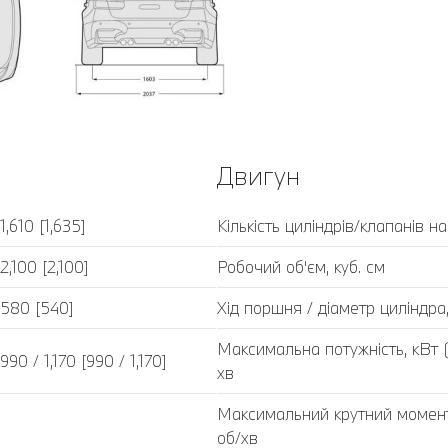
Двигун
1,610 [1,635]
Кількість циліндрів/клапанів н
2,100 [2,100]
Робочий об'єм, куб. см
580 [540]
Хід поршня / діаметр циліндра
Максимальна потужність, кВт (к
990 / 1,170 [990 / 1,170]
хв
Максимальний крутний момент
об/хв