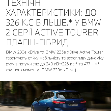
ТЕХНІЧНІ
ХАРАКТЕРИСТИКИ: ДО
326 К.С БІЛЬШЕ.* У BMW
2 СЕРІЇ ACTIVE TOURER
ПЛАГІН-ГІБРИД.
BMW 230e xDrive та BMW 225e xDrive Active Tourer
гарантують стійку мобільність та захопливу динаміку
руху з потужністю до 240 кВт/326 к.с.* та 477 Нм*
крутного моменту (BMW 230e xDrive).