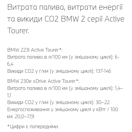
Витрата палива, витрати енергії
та викиди CO2 BMW 2 серії Active
Tourer.
BMW 223i Active Tourer*:
Витрата палива в л/100 км (у змішаному циклі): 6-
6,4
Викиди CO2 у г/км (у змішаному циклі): 137-146
BMW 230e xDrive Active Tourer*:
Витрата палива в л/100 км (у змішаному циклі): 1,4–
1,1
Викиди CO2 у г/км (у змішаному циклі): 30–22
Енергоспоживання у змішаному циклі у кВтг / 100
км: 20,0–17,9
*Цифри є попередніми.