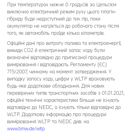
При температурах нижче 0 градусів за Цельсієм
виключно електричний режим руху цього плагін-
гібриду буде недоступний до тих пір, поки
акумулятор не нагріється до робочого стану після
того, як автомобіль проїде кілька кілометрів.
Офіційні дані про витрату палива та електроенергії,
викиди СО2 й електричний запас ходу були
визначені відповідно до приписаної процедури
вимірювання і відповідають Регламенту (ЄС)
715/2007, чинному на момент затвердження. У
випадку запасу ходу, цифри у WLTP враховують
будь-яке додаткове обладнання. Для нових
перевірених типів транспортних засобів з 01.01.2021,
офіційні технічні характеристики більше не існують
відповідно до NEDC, а існують тільки відповідно до
WLTP. Додаткову інформацію про процедури
вимірювання WLTP та NEDC див. на
www.bmw.de/wltp