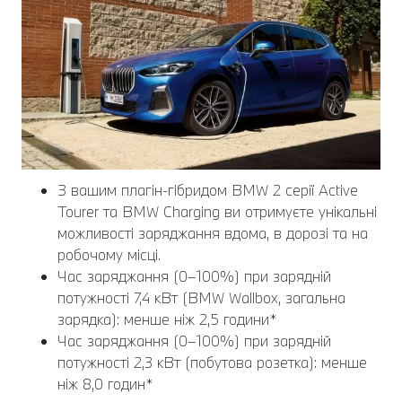
З вашим плагін-гібридом BMW 2 серії Active
Tourer та BMW Charging ви отримуєте унікальні
можливості заряджання вдома, в дорозі та на
робочому місці.
Час заряджання (0–100%) при зарядній
потужності 7,4 кВт (BMW Wallbox, загальна
зарядка): менше ніж 2,5 години*
Час заряджання (0–100%) при зарядній
потужності 2,3 кВт (побутова розетка): менше
ніж 8,0 годин*