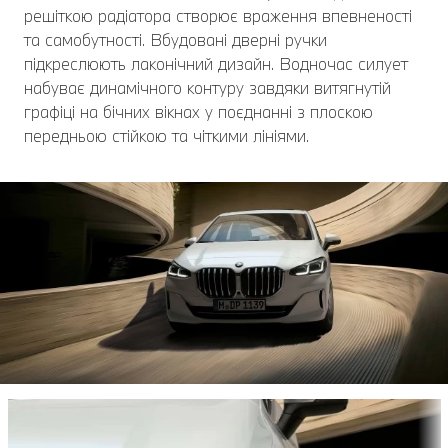
решіткою радіатора створює враження впевненості
та самобутності. Вбудовані дверні ручки
підкреслюють лаконічний дизайн. Водночас силует
набуває динамічного контуру завдяки витягнутій
графіці на бічних вікнах у поєднанні з плоскою
передньою стійкою та чіткими лініями.