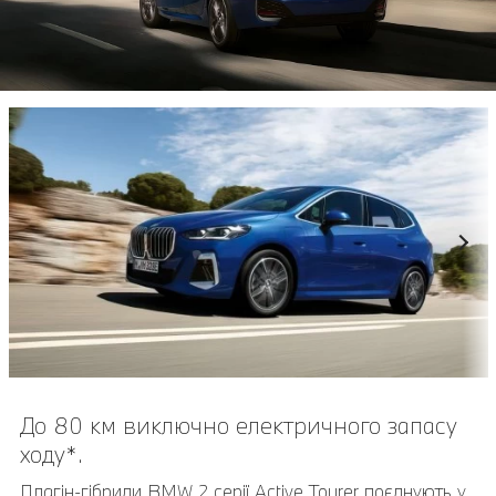
До 80 км виключно електричного запасу
ходу*.
Плагін-гібриди BMW 2 серії Active Tourer поєднують у