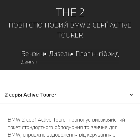
THE 2
ПОВНІСТЮ НОВИЙ BMW 2 СЕРІЇ ACTIVE
TOURER
Бензин
Дизель
Плагін-гібрид
Двигун
2 серія Active Tourer
BMW 2 серії Active Tourer пропонує високоякісний
пакет стандартного обладнання та звичне для
BMW, справжнє задоволення від керування з